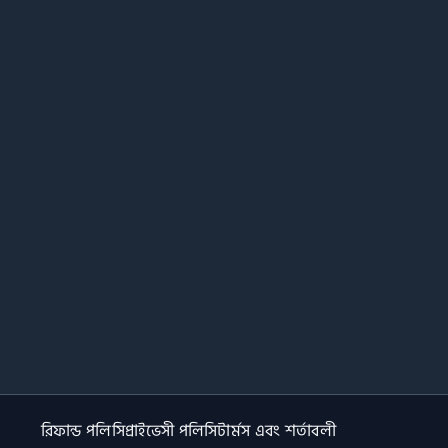
রিফান্ড পলিসি
প্রাইভেসী পলিসি
টার্মস এবং শর্তাবলী