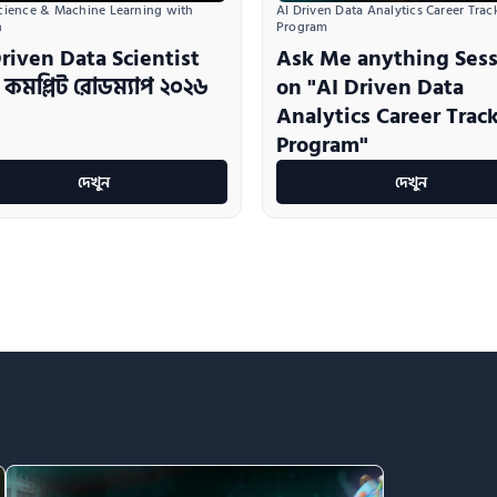
cience & Machine Learning with 
AI Driven Data Analytics Career Track
n
Program
riven Data Scientist
Ask Me anything Ses
 কমপ্লিট রোডম্যাপ ২০২৬
on "AI Driven Data
Analytics Career Trac
Program"
দেখুন
দেখুন