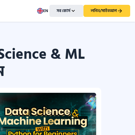
EN
সব কোর্স
লগিন/সাইনআপ
 Science & ML
ন