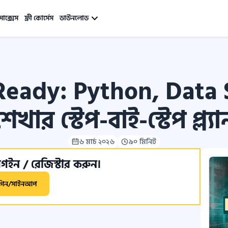
সাক্সেস
ফ্রী কোর্সেস
ডাউনলোড
Ready: Python, Data
শেখার স্টেপ-বাই-স্টেপ প্ল্যা
৬ মার্চ ২০২৬
৯০ মিনিট
ইন / রেজিস্টার করুন।
গিন/সাইনআপ