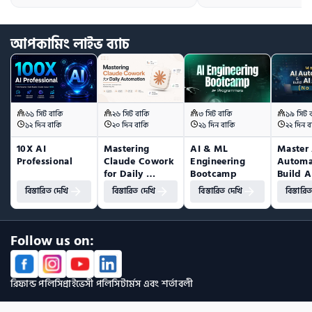
আপকামিং
লাইভ
ব্যাচ
৬১ সিট বাকি
২৬ সিট বাকি
৩ সিট বাকি
১৯ সিট 
১২ দিন বাকি
২০ দিন বাকি
২১ দিন বাকি
২২ দিন ব
10X AI 
Mastering 
AI & ML 
Master 
Professional
Claude Cowork 
Engineering 
Automa
for Daily 
Bootcamp
Build A
Automation
(No Co
বিস্তারিত দেখি
বিস্তারিত দেখি
বিস্তারিত দেখি
বিস্তারি
Follow us on:
রিফান্ড পলিসি
প্রাইভেসী পলিসি
টার্মস এবং শর্তাবলী