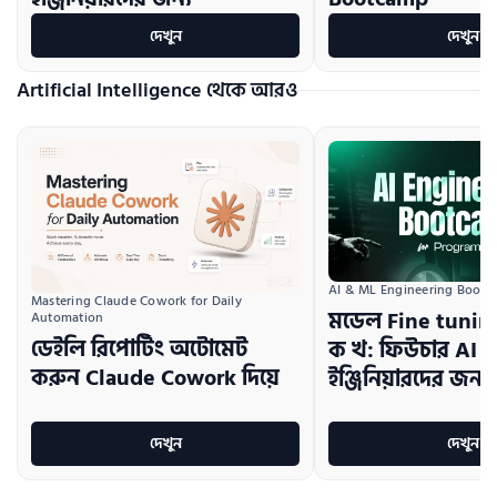
দেখুন
দেখুন
Artificial Intelligence থেকে আরও
AI & ML Engineering Boot
Mastering Claude Cowork for Daily 
মডেল Fine tuni
Automation
ডেইলি রিপোর্টিং অটোমেট
ক খ: ফিউচার AI
করুন Claude Cowork দিয়ে
ইঞ্জিনিয়ারদের জন্য
দেখুন
দেখুন