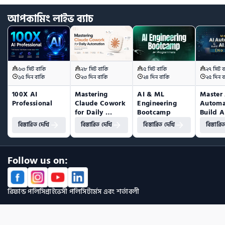
আপকামিং
লাইভ
ব্যাচ
৬৩ সিট বাকি
২৮ সিট বাকি
৫ সিট বাকি
২৭ সিট ব
১৫ দিন বাকি
২৩ দিন বাকি
২৪ দিন বাকি
২৫ দিন ব
100X AI 
Mastering 
AI & ML 
Master 
Professional
Claude Cowork 
Engineering 
Automa
for Daily 
Bootcamp
Build A
Automation
(No Co
বিস্তারিত দেখি
বিস্তারিত দেখি
বিস্তারিত দেখি
বিস্তারি
Follow us on:
রিফান্ড পলিসি
প্রাইভেসী পলিসি
টার্মস এবং শর্তাবলী