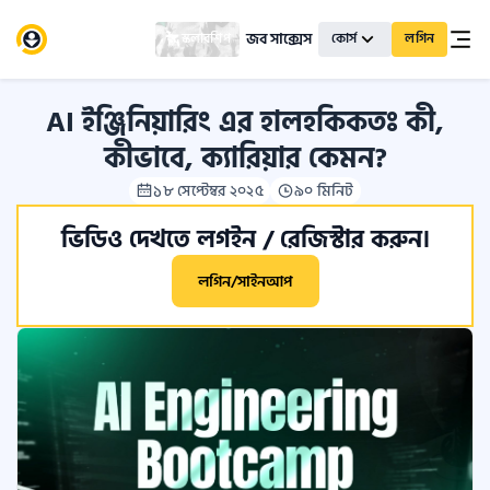
জব সাক্সেস
স্কলারশিপ
কোর্স
লগিন
AI ইঞ্জিনিয়ারিং এর হালহকিকতঃ কী,
কীভাবে, ক্যারিয়ার কেমন?
১৮ সেপ্টেম্বর ২০২৫
৯০ মিনিট
ভিডিও দেখতে লগইন / রেজিস্টার করুন।
লগিন/সাইনআপ