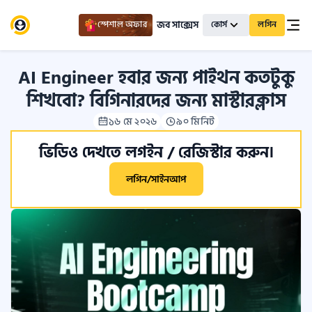
জব সাক্সেস
স্পেশাল অফার
কোর্স
লগিন
AI Engineer হবার জন্য পাইথন কতটুকু
শিখবো? বিগিনারদের জন্য মাস্টারক্লাস
১৬ মে ২০২৬
৯০ মিনিট
ভিডিও দেখতে লগইন / রেজিস্টার করুন।
লগিন/সাইনআপ