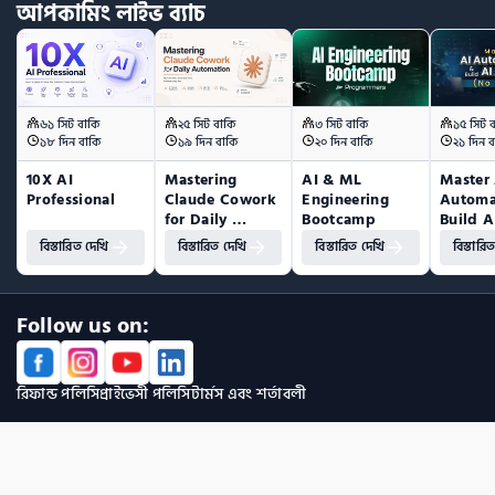
আপকামিং
লাইভ
ব্যাচ
৬১ সিট বাকি
২৫ সিট বাকি
৩ সিট বাকি
১৫ সিট 
১৮ দিন বাকি
১৯ দিন বাকি
২০ দিন বাকি
২১ দিন ব
10X AI 
Mastering 
AI & ML 
Master 
Professional
Claude Cowork 
Engineering 
Automa
for Daily 
Bootcamp
Build A
Automation
(No Co
বিস্তারিত দেখি
বিস্তারিত দেখি
বিস্তারিত দেখি
বিস্তারি
Follow us on:
রিফান্ড পলিসি
প্রাইভেসী পলিসি
টার্মস এবং শর্তাবলী