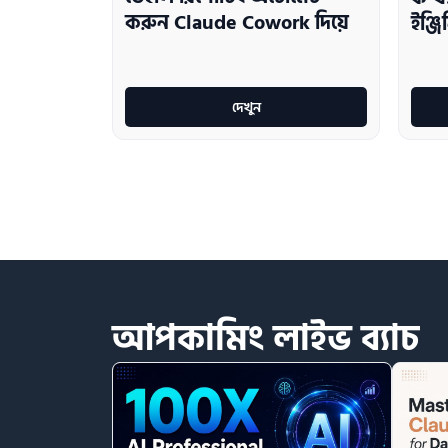
করুন Claude Cowork দিয়ে
ইঞ্জ
দেখুন
আপকামিং
লাইভ
ব্যাচ