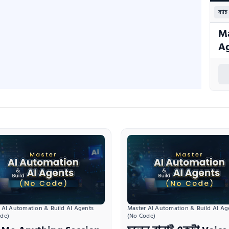
ব্যাচ
Ma
Ag
 AI Automation & Build AI Agents 
Master AI Automation & Build AI Age
de)
(No Code)