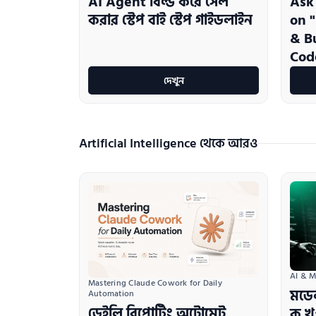
AI Agent বিল্ড করে সেল
Ask
করার স্টেপ বাই স্টেপ গাইডলাইন
on 
& B
Cod
দেখুন
Artificial Intelligence থেকে আরও
AI & M
Mastering Claude Cowork for Daily 
মডে
Automation
ডেইলি রিপোর্টিং অটোমেট
ক খ