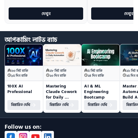
দেখুন
দেখুন
আপকামিং
লাইভ
ব্যাচ
৬৩ সিট বাকি
২৮ সিট বাকি
৫ সিট বাকি
২৬ সিট 
১৫ দিন বাকি
২৩ দিন বাকি
২৪ দিন বাকি
২৫ দিন ব
100X AI 
Mastering 
AI & ML 
Master 
Professional
Claude Cowork 
Engineering 
Automa
for Daily 
Bootcamp
Build A
Automation
(No Co
বিস্তারিত দেখি
বিস্তারিত দেখি
বিস্তারিত দেখি
বিস্তারি
Follow us on: