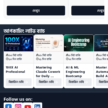
দেখুন
দেখুন
আপকামিং
লাইভ
ব্যাচ
৬৩ সিট বাকি
২৬ সিট বাকি
৩ সিট বাকি
২৩ সিট 
১৩ দিন বাকি
২১ দিন বাকি
২২ দিন বাকি
২৩ দিন 
100X AI 
Mastering 
AI & ML 
Master 
Professional
Claude Cowork 
Engineering 
Automa
for Daily 
Bootcamp
Build A
Automation
(No Co
বিস্তারিত দেখি
বিস্তারিত দেখি
বিস্তারিত দেখি
বিস্তারি
Follow us on: