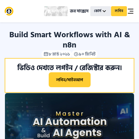
জব সাক্সেস
স্কলারশিপ
কোর্স
লগিন
Build Smart Workflows with AI &
n8n
৮ মার্চ ২০২৬
৯০ মিনিট
ভিডিও দেখতে লগইন / রেজিস্টার করুন।
লগিন/সাইনআপ