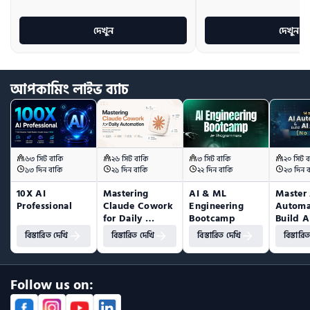
দেখুন
দেখুন
আপকামিং
লাইভ
ব্যাচ
৬৩ সিট বাকি
২৬ সিট বাকি
৩ সিট বাকি
২০ সিট ব
১৩ দিন বাকি
২১ দিন বাকি
২২ দিন বাকি
২৩ দিন 
10X AI 
Mastering 
AI & ML 
Master 
Professional
Claude Cowork 
Engineering 
Automa
for Daily 
Bootcamp
Build A
Automation
(No Co
বিস্তারিত দেখি
বিস্তারিত দেখি
বিস্তারিত দেখি
বিস্তারি
Follow us on: