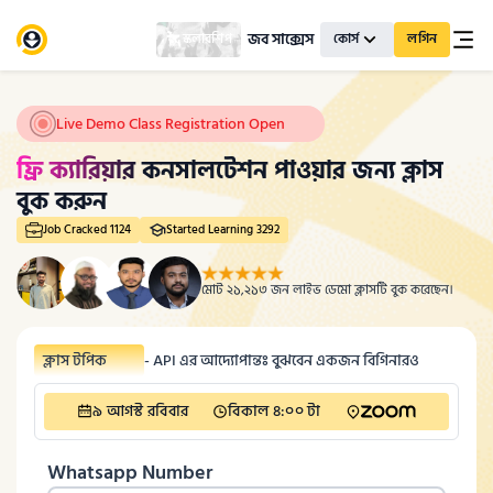
জব সাক্সেস
স্কলারশিপ
কোর্স
লগিন
Live Demo Class Registration Open
ফ্রি ক্যারিয়ার
কনসালটেশন পাওয়ার জন্য ক্লাস
বুক করুন
Job Cracked
1124
Started Learning
3292
মোট 
২১,২১৩
 জন লাইভ ডেমো ক্লাসটি বুক করেছেন।
ক্লাস
টপিক
-
API এর আদ্যোপান্তঃ বুঝবেন একজন বিগিনারও
৯ আগস্ট রবিবার
বিকাল ৪:০০ টা
Whatsapp Number