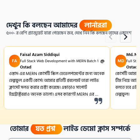
দেখুন কি বলছেন আমাদের
লার্নাররা
৫০০- র বেশি গ্র্যাজুয়েট যারা পেয়েছেন জব, দেখে নিন কি বলছেন তাদের একাংশ
Faisal Azam Siddiqui
Md. Na
FA
 @ 
MD
Full Stack Web Development with MERN Batch 1
Full St
Ostad 
Ostad 
ওস্তাদ-এর MERN কোর্সটি স্কিল ডেভেলপমেন্টের জন্য অনেক 
কোর্সটি আমার 
হেল্পফুল একটি কোর্স। আমার প্রতিটি প্রবলেমই তারা লাইভ 
টীম নিয়ে আমি
ক্লাসেই সলভ করার চেষ্টা করেছে। এছাড়াও সাপোর্ট 
বলতে হবে এই কো
ইন্সট্রাক্টররাও অনেক ভালো। এসব কারণেই MERN এর 
হেল্পফুল।
লার্নিং জার্নিটা আমার জন্য ছিল অসাধারণ।
তোমার
যত প্রশ্ন
লাইভ ডেমো ক্লাস সম্পর্কে