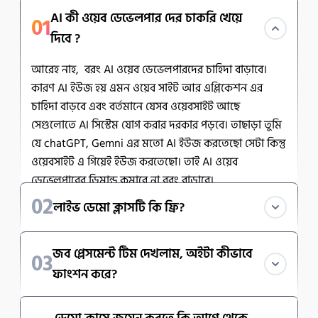
AI কী ওয়েব ডেভেলপার দের চাকরি খেয়ে
01
দিবে ?
আরেহ নাহ,  বরং AI ওয়েব ডেভেলপারদের চাহিদা বাড়াবে। 
কারণ AI ইউজ হয় এমন ওয়েব সাইট আর এপ্লিকেশন এর 
চাহিদা বাড়বে এবং বর্তমানে যেসব ওয়েবসাইট আছে 
সেগুলোতে AI সিস্টেম যোগ করার দরকার পড়বে। তাছাড়া তুমি 
যে chatGPT, Gemni এর মতো AI ইউজ করতেছো সেটা কিন্তু 
ওয়েবসাইট এ গিয়েই ইউজ করতেছো। তাই AI ওয়েব 
ডেভেলপারের ডিমান্ড কমাবে না বরং বাড়াবে।
02
লাইভ ডেমো ক্লাসটি কি ফ্রি?
হ্যাঁ, এটি সম্পূর্ণ ফ্রি লাইভ ডেমো ক্লাস।
জব প্লেসমেন্ট টিম দেখলাম, অইটা কীভাবে
03
ফাংশন করে?
Ostad-এর Job Placement Team মূলত কোর্স চলাকালেই 