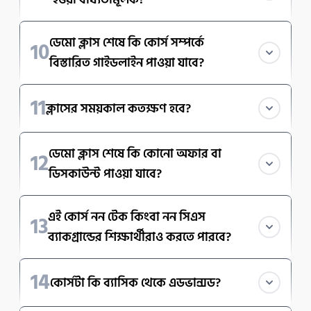
না। ডেমো ক্লাসে জয়েন করা সম্পূর্ণ ঐচ্ছিক। কোর্সে ভর্তি হবেন 
ডেমো ক্লাস শেষে কি কোর্স সম্পর্কে
10
কি না, সিদ্ধান্ত আপনার।
বিস্তারিত গাইডলাইন পাওয়া যাবে?
হ্যাঁ, ডেমো ক্লাস শেষে কোর্সের কারিকুলাম, ক্লাস স্ট্রাকচার ও 
11
ক্লাসের সময়কাল কতক্ষণ হবে?
সাপোর্ট সিস্টেম সম্পর্কে ক্লিয়ার ধারণা দেওয়া হবে।
 ক্লাসটি প্রায় ৬০–৯০ মিনিটের হবে।
ডেমো ক্লাস শেষে কি কোনো অফার বা
12
ডিসকাউন্ট পাওয়া যাবে?
ডেমো ক্লাস শেষে কোর্সে ভর্তি হলে বিশেষ অফার বা প্রোমো 
এই কোর্স নন টেক কিংবা নন সিএস
13
কোড জানানো হতে পারে।
ব্যাকগ্রান্ডের শিক্ষার্থীরাও করতে পারবে?
হ্যা, অবশ্যই পারবে। এই সেক্টরে ক্যারিয়ার গড়তে স্পেসিফিক 
14
কোর্সটা কি ব্যাসিক থেকে এডভান্সড?
ব্যাকগ্রাউন্ডের হওয়ার প্রয়োজন নাই।