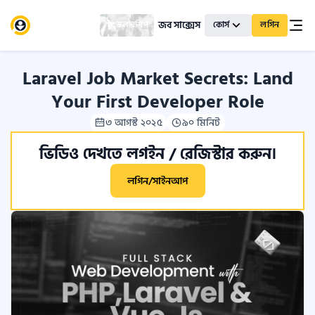
জব সাক্সেস
স্কলারশিপ
কোর্স
লগিন
Laravel Job Market Secrets: Land
Your First Developer Role
৩ আগস্ট ২০২৫
৯০ মিনিট
ভিডিও দেখতে লগইন / রেজিস্টার করুন।
লগিন/সাইনআপ