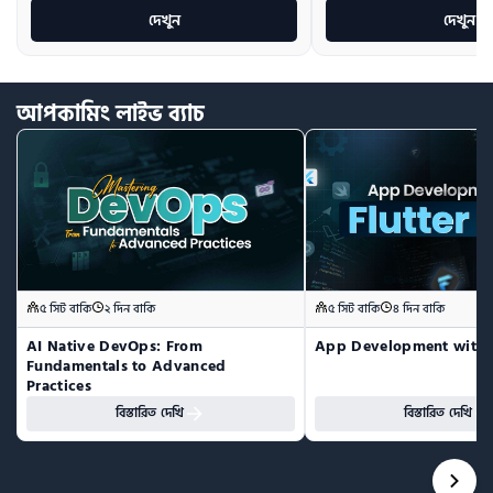
দেখুন
দেখুন
আপকামিং
লাইভ
ব্যাচ
৫ সিট বাকি
২ দিন বাকি
৫ সিট বাকি
৪ দিন বাকি
AI Native DevOps: From 
App Development with F
Fundamentals to Advanced 
Practices
বিস্তারিত দেখি
বিস্তারিত দেখি