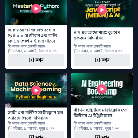
Run Your First Project in 
API এর আদ্যোপান্তঃ বুঝবেন 
Python: যে জীবনে এক লাইন 
একজন বিগিনারও
কোডও লেখে নাই, সেও পারবে
ফ্রি লাইভ ডেমো ক্লাসটি হয়েছে
ফ্রি লাইভ ডেমো ক্লাসটি হয়েছে
রবিবার
,
৯ আগস্ট
,
বিকাল ৪:০০
রবিবার
,
৯ আগস্ট
,
বিকাল ৪:০০
দেখুন
দেখুন
পাইথন প্রোগ্রামিং মাস্টারক্লাস ফর 
ড্যাটা এনালাইসিস মাস্টারক্লাস ফর 
ফিউচার AI ইঞ্জিনিয়ারস
অ্যাবসোলিউট বিগিনারস
ফ্রি লাইভ ডেমো ক্লাসটি হয়েছে
ফ্রি লাইভ ডেমো ক্লাসটি হয়েছে
রবিবার
,
৯ আগস্ট
,
দুপুর ৩:০০
রবিবার
,
৯ আগস্ট
,
দুপুর ২:০০
দেখুন
দেখুন