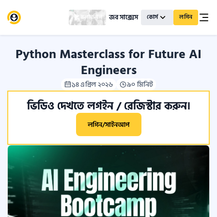
জব সাক্সেস
স্কলারশিপ
কোর্স
লগিন
Python Masterclass for Future AI
Engineers
১৪ এপ্রিল ২০২৬
৯০ মিনিট
ভিডিও দেখতে লগইন / রেজিস্টার করুন।
লগিন/সাইনআপ