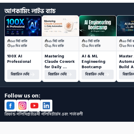
আপকামিং
লাইভ
ব্যাচ
৬৩ সিট বাকি
২৬ সিট বাকি
৩ সিট বাকি
২৩ সিট 
১৩ দিন বাকি
২১ দিন বাকি
২২ দিন বাকি
২৩ দিন 
100X AI 
Mastering 
AI & ML 
Master 
Professional
Claude Cowork 
Engineering 
Automa
for Daily 
Bootcamp
Build A
Automation
(No Co
বিস্তারিত দেখি
বিস্তারিত দেখি
বিস্তারিত দেখি
বিস্তারি
Follow us on:
রিফান্ড পলিসি
প্রাইভেসী পলিসি
টার্মস এবং শর্তাবলী