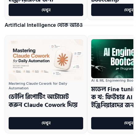
দেখুন
দেখুন
Artificial Intelligence থেকে আরও
AI & ML Engineering Boot
Mastering Claude Cowork for Daily 
মডেল Fine tuni
Automation
ডেইলি রিপোর্টিং অটোমেট
ক খ: ফিউচার AI
করুন Claude Cowork দিয়ে
ইঞ্জিনিয়ারদের জন্য
দেখুন
দেখুন