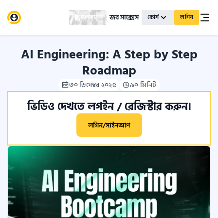
জব সাক্সেস
স্কলারশিপ
কোর্স
লগিন
AI Engineering: A Step by Step
Roadmap
৩০ ডিসেম্বর ২০২৫
৯০ মিনিট
ভিডিও দেখতে লগইন / রেজিস্টার করুন।
লগিন/সাইনআপ