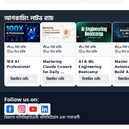
আপকামিং
লাইভ
ব্যাচ
৬১ সিট বাকি
২৬ সিট বাকি
৩ সিট বাকি
১৯ সিট 
১২ দিন বাকি
২০ দিন বাকি
২১ দিন বাকি
২২ দিন ব
10X AI 
Mastering 
AI & ML 
Master 
Professional
Claude Cowork 
Engineering 
Automa
for Daily 
Bootcamp
Build A
Automation
(No Co
বিস্তারিত দেখি
বিস্তারিত দেখি
বিস্তারিত দেখি
বিস্তারি
Follow us on:
রিফান্ড পলিসি
প্রাইভেসী পলিসি
টার্মস এবং শর্তাবলী