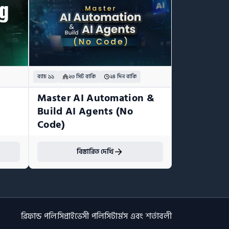
ব্যাচ ১১
২৩ সিট বাকি
২৪ দিন বাকি
Master AI Automation & 
Build AI Agents (No 
Code)
বিস্তারিত দেখি
রিফান্ড পলিসি
প্রাইভেসী পলিসি
টার্মস এবং শর্তাবলী