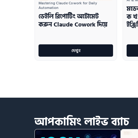
AI & M
Mastering Claude Cowork for Daily 
মডে
Automation
ডেইলি রিপোর্টিং অটোমেট
ক খ
করুন Claude Cowork দিয়ে
ইঞ্জ
দেখুন
আপকামিং
লাইভ
ব্যাচ