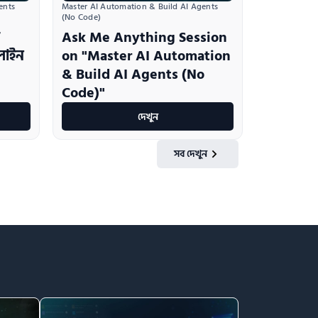
nts 
Master AI Automation & Build AI Agents 
(No Code)
Ask Me Anything Session
ডলাইন
on "Master AI Automation
& Build AI Agents (No
Code)"
দেখুন
সব দেখুন