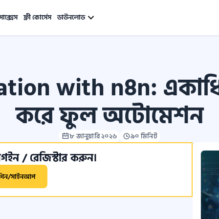
সাক্সেস
ফ্রী কোর্সেস
ডাউনলোড
ion with n8n: একাধিক
করে ফুল অটোমেশন
৮ জানুয়ারি ২০২৬
৯০ মিনিট
ইন / রেজিস্টার করুন।
গিন/সাইনআপ