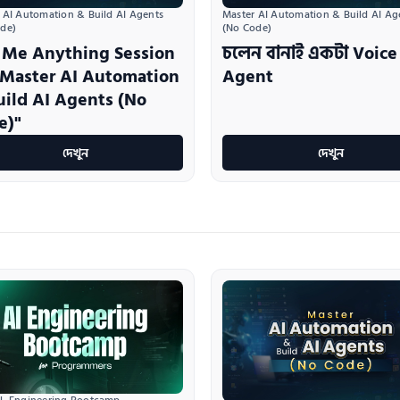
 AI Automation & Build AI Agents 
Master AI Automation & Build AI Age
de)
(No Code)
 Me Anything Session
চলেন বানাই একটা Voice
"Master AI Automation
Agent
uild AI Agents (No
e)"
দেখুন
দেখুন