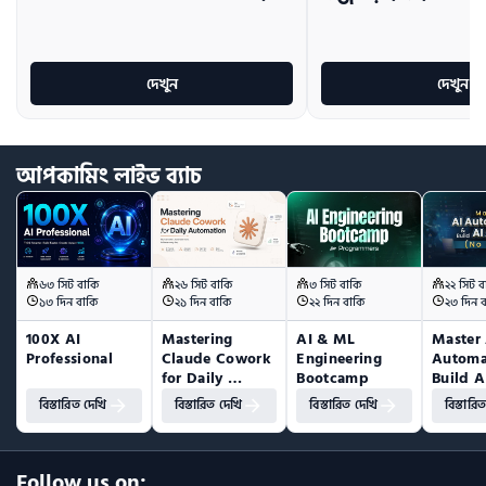
দেখুন
দেখুন
আপকামিং
লাইভ
ব্যাচ
৬৩ সিট বাকি
২৬ সিট বাকি
৩ সিট বাকি
২২ সিট ব
১৩ দিন বাকি
২১ দিন বাকি
২২ দিন বাকি
২৩ দিন 
100X AI 
Mastering 
AI & ML 
Master 
Professional
Claude Cowork 
Engineering 
Automa
for Daily 
Bootcamp
Build A
Automation
(No Co
বিস্তারিত দেখি
বিস্তারিত দেখি
বিস্তারিত দেখি
বিস্তারি
Follow us on: