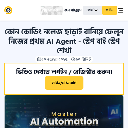
জব সাক্সেস
স্কলারশিপ
কোর্স
লগিন
কোন কোডিং নলেজ ছাড়াই বানিয়ে ফেলুন
নিজের প্রথম AI Agent - স্টেপ বাই স্টেপ
শেখা
২০ নভেম্বর ২০২৫
৯০ মিনিট
ভিডিও দেখতে লগইন / রেজিস্টার করুন।
লগিন/সাইনআপ