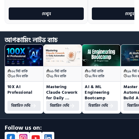
দেখুন
দেখুন
আপকামিং
লাইভ
ব্যাচ
৬২ সিট বাকি
২৬ সিট বাকি
৩ সিট বাকি
১৯ সিট 
১৩ দিন বাকি
২১ দিন বাকি
২২ দিন বাকি
২৩ দিন 
10X AI 
Mastering 
AI & ML 
Master 
Professional
Claude Cowork 
Engineering 
Automa
for Daily 
Bootcamp
Build A
Automation
(No Co
বিস্তারিত দেখি
বিস্তারিত দেখি
বিস্তারিত দেখি
বিস্তারি
Follow us on: