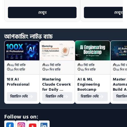
দেখুন
দেখুন
আপকামিং
লাইভ
ব্যাচ
৬১ সিট বাকি
২৬ সিট বাকি
৩ সিট বাকি
১৯ সিট 
১২ দিন বাকি
২০ দিন বাকি
২১ দিন বাকি
২২ দিন ব
10X AI 
Mastering 
AI & ML 
Master 
Professional
Claude Cowork 
Engineering 
Automa
for Daily 
Bootcamp
Build A
Automation
(No Co
বিস্তারিত দেখি
বিস্তারিত দেখি
বিস্তারিত দেখি
বিস্তারি
Follow us on: