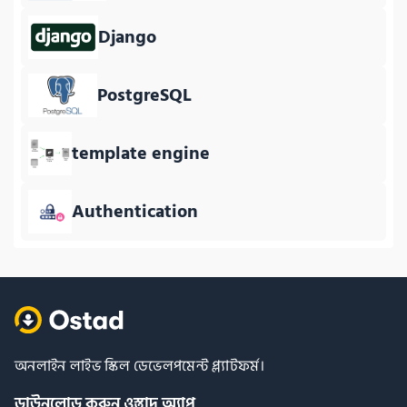
Django
PostgreSQL
template engine
Authentication
অনলাইন লাইভ স্কিল ডেভেলপমেন্ট প্ল্যাটফর্ম।
ডাউনলোড করুন ওস্তাদ অ্যাপ