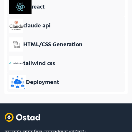
react
claude api
HTML/CSS Generation
tailwind css
Deployment