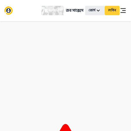
জব সাক্সেস
স্কলারশিপ
কোর্স
লগিন