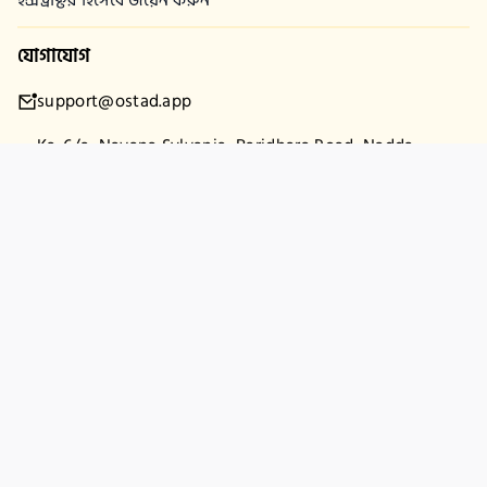
যোগাযোগ
support@ostad.app
Ka-6/a, Navana Sylvania, Baridhara Road, Nadda,
Gulshan-2, Dhaka-1212
কোম্পানি
কমিউনিটি
আমাদের সম্পর্কে
রিফান্ড পলিসি
প্রাইভেসী পলিসি
টার্মস এবং শর্তাবলী