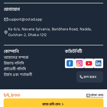
যোগাযোগ
support@ostad.app
Ka-6/a, Navana Sylvania, Baridhara Road, Nadda,
Gulshan-2, Dhaka-1212
কোম্পানি
কমিউনিটি
আমাদের সম্পর্কে
রিফান্ড পলিসি
প্রাইভেসী পলিসি
টার্মস এবং শর্তাবলী
কল করুন
৳
৭,৮০০
প্রোমো কোড
ব্যাচে ভর্তি হোন