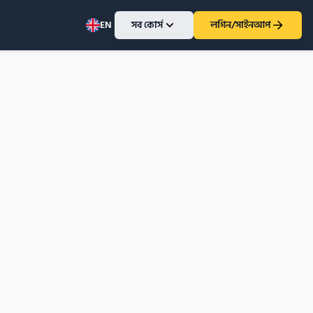
EN
সব কোর্স
লগিন/সাইনআপ