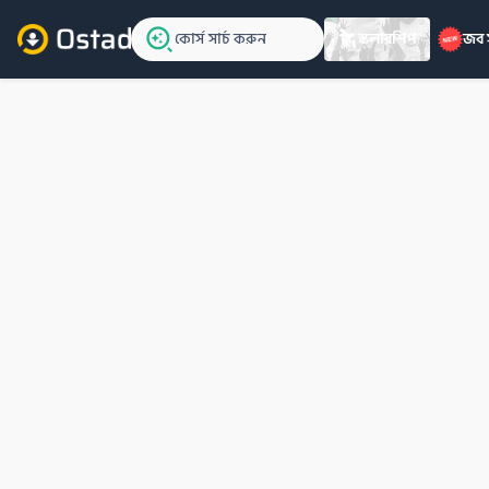
কোর্স সার্চ করুন
স্কলারশিপ
জব 