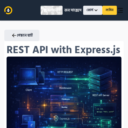
জব সাক্সেস
স্কলারশিপ
কোর্স
লগিন
পেছনে যাই
REST API with Express.js