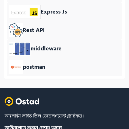
Express Js
Rest API
middleware
postman
অনলাইন লাইভ স্কিল ডেভেলপমেন্ট প্ল্যাটফর্ম।
ডাউনলোড করুন ওস্তাদ অ্যাপ