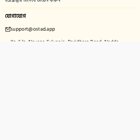
যোগাযোগ
support@ostad.app
Ka-6/a, Navana Sylvania, Baridhara Road, Nadda,
Gulshan-2, Dhaka-1212
কোম্পানি
কমিউনিটি
আমাদের সম্পর্কে
রিফান্ড পলিসি
প্রাইভেসী পলিসি
টার্মস এবং শর্তাবলী