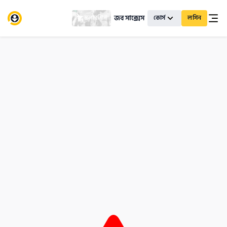
জব সাক্সেস
স্কলারশিপ
কোর্স
লগিন