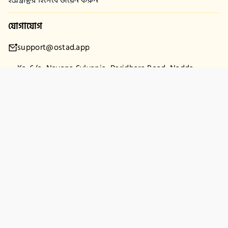
যোগাযোগ
support@ostad.app
Ka-6/a, Navana Sylvania, Baridhara Road, Nadda,
Gulshan-2, Dhaka-1212
কোম্পানি
কমিউনিটি
আমাদের সম্পর্কে
রিফান্ড পলিসি
প্রাইভেসী পলিসি
টার্মস এবং শর্তাবলী