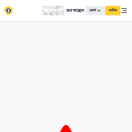
জব সাক্সেস
স্কলারশিপ
কোর্স
লগিন