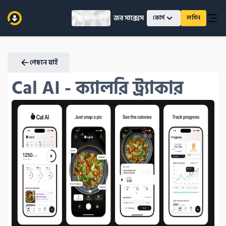
জব সাক্সেস
স্কলারশিপ
কোর্স
লগিন
পেছনে যাই
Cal AI - ক্যালরি ট্র্যাকার