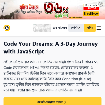
জব সাক্সেস
স্কলারশিপ
কোর্স
লগিন
Code Your Dreams: A 3-Day Journey
with JavaScript
এই কোর্সে শুরু হবে আপনার কোডিং এর যাত্রা। প্রথম দিনে শিখবেন VS
Code ইন্সটলেশন, HTML স্ক্রিপ্ট ব্যবহার, ভেরিয়েবলের ব্যবহার, ও
ব্রাউজারে ডিবাগিং। দ্বিতীয় দিনে হাতে-কলমে কনসোল প্রজেক্ট তৈরি
করবেন এবং গ্রেড ক্যালকুলেটর তৈরি করে Condition (if-else)
বুঝবেন। তৃতীয় দিনে জানবেন কীভাবে একজন সফল কোডিং ক্যারিয়ার
গড়া যায়। স্বপ্নের মত শুরু হোক আপনার কোডিং এর যাত্রা।
এখনই এনরোল করুন