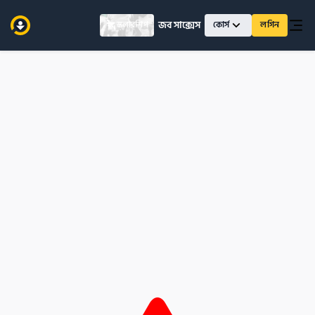
জব সাক্সেস
স্কলারশিপ
কোর্স
লগিন