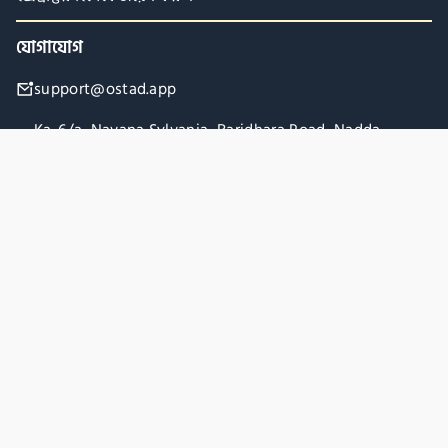
যোগাযোগ
support@ostad.app
Ka-6/a, Navana Sylvania, Baridhara Road, Nadda,
Gulshan-2, Dhaka-1212
কোম্পানি
কমিউনিটি
আমাদের সম্পর্কে
রিফান্ড পলিসি
প্রাইভেসী পলিসি
টার্মস এবং শর্তাবলী