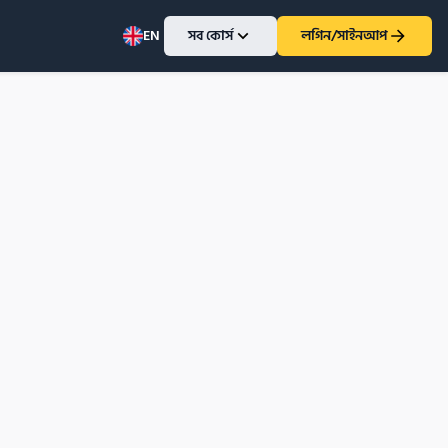
EN
সব কোর্স
লগিন/সাইনআপ