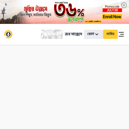
জব সাক্সেস
স্কলারশিপ
কোর্স
লগিন