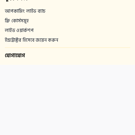
আপকামিং লাইভ ব্যাচ
ফ্রি কোর্সসমূহ
লাইভ ওয়ার্কশপ
ইন্সট্রাক্টর হিসেবে জয়েন করুন
যোগাযোগ
support@ostad.app
Ka-6/a, Navana Sylvania, Baridhara Road, Nadda,
Gulshan-2, Dhaka-1212
কোম্পানি
কমিউনিটি
আমাদের সম্পর্কে
রিফান্ড পলিসি
প্রাইভেসী পলিসি