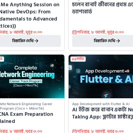
 Me Anything Session on 
চলেন বানাই জীবনের প্রথম এক
 Native DevOps: From 
ড্যাশবোর্ড
damentals to Advanced 
tices))
িবার
,
৮ আগস্ট
,
দুপুর ৩:০০
শনিবার
,
৮ আগস্ট
,
দুপুর ৩:০০
বিস্তারিত দেখি
বিস্তারিত দেখি
ইভ
লাইভ
ete Network Engineering Career 
App Development with Flutter & AI
AI ইউজ করে বানান একটা No
 Program (Cisco + MikroTik)
NA Exam Preparation 
Taking App: ফ্লাটার মাস্টারক
lained
িবার
,
৮ আগস্ট
,
দুপুর ৩:০০
শনিবার
,
৮ আগস্ট
,
দুপুর ৩:০০