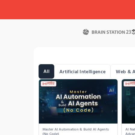
All
Artificial Intelligence
Web & A
লাইভ
লা
Master AI Automation & Build AI Agents 
AI Na
(No Code)
Advan