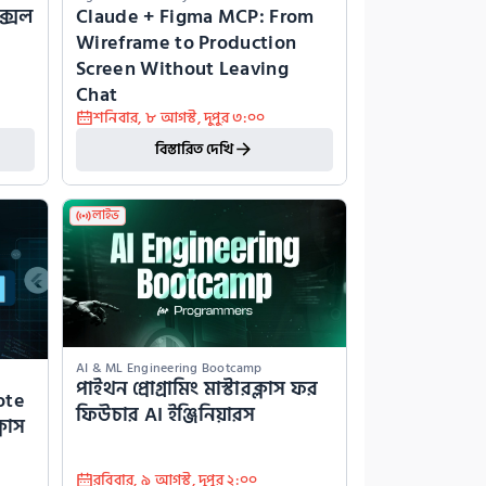
্সেল 
Claude + Figma MCP: From 
Wireframe to Production 
Screen Without Leaving 
Chat
শনিবার
,
৮ আগস্ট
,
দুপুর ৩:০০
বিস্তারিত দেখি
লাইভ
AI & ML Engineering Bootcamp
পাইথন প্রোগ্রামিং মাস্টারক্লাস ফর 
te 
ফিউচার AI ইঞ্জিনিয়ারস
্লাস
রবিবার
,
৯ আগস্ট
,
দুপুর ২:০০