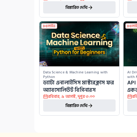
বিস্তারিত দেখি
লাইভ
লা
Data Science & Machine Learning with 
AI Dr
Python
with
ড্যাটা এনালাইসিস মাস্টারক্লাস ফর 
API 
অ্যাবসোলিউট বিগিনারস
একজ
রবিবার
,
৯ আগস্ট
,
দুপুর ৩:০০
রব
বিস্তারিত দেখি