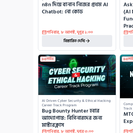
n8n দিয়ে বানান নিজের প্রথম AI 
Ask
Chatbot: নো কোড
(AI
Fun
Prac
শনিবার
,
৮ আগস্ট
,
দুপুর ২:০০
শন
বিস্তারিত দেখি
লাইভ
লা
AI Driven Cyber Security & Ethical Hacking 
Compl
Career Track Program
Track
Bug Bounty Hunter হবার 
MTC
আদ্যোপান্ত: বিগিনারদের জন্য 
Exp
মাস্টারক্লাস
শনিবার
,
৮ আগস্ট
,
দুপুর ৩:০০
শন