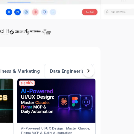
iness & Marketing
Data Engineering
Networking & Cy
লাইভ
AI-Powered UI/UX Design:  Master Claude, 
Figma MCP & Daily Automation