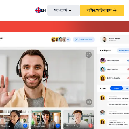
EN
সব কোর্স
লগিন/সাইনআপ