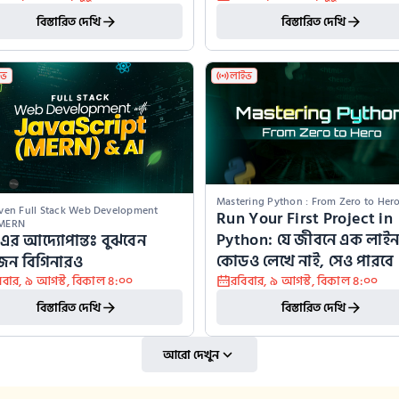
বিস্তারিত দেখি
বিস্তারিত দেখি
ইভ
লাইভ
Mastering Python : From Zero to Her
iven Full Stack Web Development 
Run Your First Project in 
 MERN
Python: যে জীবনে এক লাইন
এর আদ্যোপান্তঃ বুঝবেন 
কোডও লেখে নাই, সেও পারবে
ন বিগিনারও
িবার
,
৯ আগস্ট
,
বিকাল ৪:০০
রবিবার
,
৯ আগস্ট
,
বিকাল ৪:০০
বিস্তারিত দেখি
বিস্তারিত দেখি
আরো দেখুন