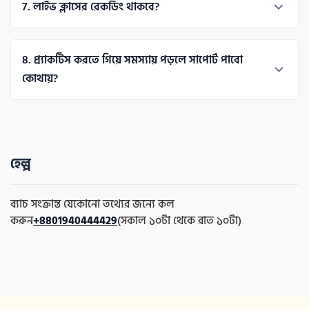
7
. 
লাইভ ক্লাসের রেকর্ডিং থাকবে? 
আপনি ক্রেডিট কিংবা ডেবিট কার্ড দিয়ে পে করতে পারবেন। 
জ্বী, পাবেন লাইভ ক্লাস রেকর্ডিং এর লাইফ টাইম এক্সেস। 
8
. 
প্র্যাকটিস করতে গিয়ে সমস্যায় পড়লে সাপোর্ট পাবো 
কোথায়?
 যেকোনো সমস্যায় দুইবেলা সাপোর্ট ক্লাসে স্ক্রিন শেয়ার করে সাপোর্ট 
নিবেন দক্ষ সাবজেক্ট ম্যাটার এক্সপার্টদের থেকে। 
হেল্প
ব্যাচ সংক্রান্ত যেকোনো তথ্যের জন্যে কল 
করুন
+8801940444429
(সকাল ১০টা থেকে রাত ১০টা)