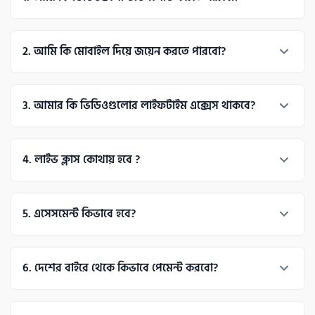
হ্যা, ওস্তাদের অ্যাপে আপনি ভিডিও ডাউনলোড করে রাখতে 
2
. 
আমি কি মোবাইল দিয়ে জয়েন করতে পারবো?
পারবেন। 
মোবাইল দিয়ে লাইভ ক্লাসে জয়েন করতে পারবেন কিন্তু প্র্যাকটিস 
3
. 
আমার কি ভিডিওগুলোর লাইফটাইম এক্সেস থাকবে?
করতে পারবেন না
জ্বি, ভিডিও এবং রিসোর্সের লাইফ টাইম এক্সেস পাচ্ছেন। 
4
. 
লাইভ ক্লাস কোথায় হবে ?
লাইভ ক্লাসে আপনি একটি সিঙ্গেল ক্লিকে জয়েন করে ফেলতে 
5
. 
এসেসমেন্ট কিভাবে হবে? 
পারবেন ওস্তাদ প্ল্যাটফর্ম থেকেই।
প্রতি সপ্তাহে থাকবে একটি করে কুইজ এবং এক্সাম উইকে থাকবে 
6
. 
দেশের বাইরে থেকে কিভাবে পেমেন্ট করবো? 
এসাইনমেন্ট এবং কুইজ।
ওস্তাদের ইন্টারন্যাশনাল পেমেন্ট গেটওয়ের (Stripe) মাধ্যমে 