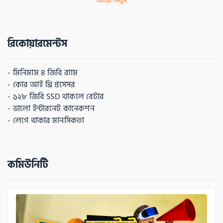
আরো দেখুন
এই কোর্সটি কাদের জন্য?
- যারা অলরেডি গ্রাফিক ডিজাইন সেক্টরে আছেন (অন্তত ৬ মাস 
কাজ করার এক্সপেরিয়েন্স আছে) এবং জব/ফ্রিল্যান্সিং করছেন
রিকোয়ারমেন্টস
- সোশ্যাল মিডিয়া মার্কেটার, যারা চাচ্ছেন ব্র্যান্ডের সোশ্যাল 
মিডিয়ার জন্য অ্যামেজিং ডিজাইন করতে 
- মিনিমাম ৪ জিবি র‍্যাম

কোন কোন ইন্ডাস্ট্রি বা ব্র্যান্ডের জন্য সোশ্যাল মিডিয়া ব্যানার 
- কোর আই থ্রি প্রসেসর

ডিজাইন কোর্সটি ইফেক্টিভ হবে?
- ১২৮ জিবি SSD থাকলে বেটার

- সার্ভিস ব্র্যান্ডের
- ভালো ইন্টারনেট কানেকশন

- ফুড ইন্ডাস্ট্রি
- লেগে থাকার মানসিকতা
- এডটেক
- ট্রাভেল এজেন্সি
- রিয়েল এস্টেট
কমিউনিটি
- শ্যুজ ব্র্যান্ড
টোটাল কয়টি ডিজাইন করানো হবে?
- ২০টি 