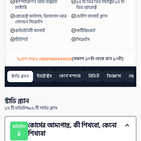
কম্পোজিশন আর টেক্সটে 
১৫ টি ভিন্ন ভিন্ন ইন্ডাস্ট্রির ১৫ টি 
মাস্টারি
ভিন্ন প্রোজেক্ট
প্রোজেক্ট ফাইলস, রিসোর্সেস আর 
ডেইলি সাপোর্ট ক্লাস
গোল্ডেন সিক্রেটস
কমিউনিটি সাপোর্ট
সার্টিফিকেট
চীটশিট
সিক্রেটস
(সকাল ১০টা থেকে রাত ১০টা)
কল করুন
+8801940444429
ইন্সট্রাক্টর
কোর্স সম্পর্কে
রিভিউ
জিজ্ঞাসা
হেল্প
স্টাডি প্ল্যান
স্টাডি প্ল্যান
১৭ টি
মডিউল
২৬ টি
লাইভ ক্লাস
কোর্সের আদ্যপান্ত, কী শিখবো, কেনো 
মডিউল
১
শিখবো